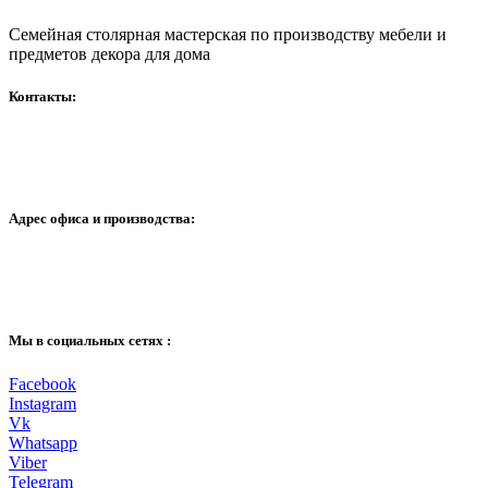
Семейная столярная мастерская по производству мебели и
предметов декора для дома
Контакты:
+79296712535
info@lankov.ru
Адрес офиса и производства:
г. Москва, ул. 3 я гражданская 35 ,с 1
Московская область, г. Мытищи, ул. Волошиной, д. 12
Мы в социальных сетях :
Facebook
Instagram
Vk
Whatsapp
Viber
Telegram